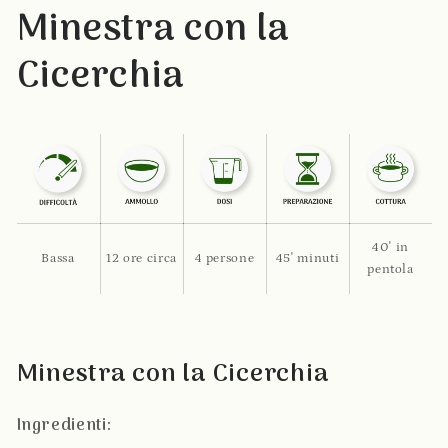
Minestra con la
Cicerchia
40' in
Bassa
12 ore circa
4 persone
45' minuti
pentola
Minestra con la Cicerchia
Ingredienti: