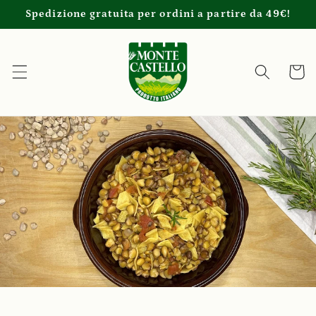
Vai
Spedizione gratuita per ordini a partire da 49€!
direttamente
ai contenuti
Carrell