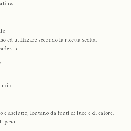
utine.
lo.
o ed utilizzare secondo la ricetta scelta.
siderata.
o
:
3 min
 e asciutto, lontano da fonti di luce e di calore.
i peso.