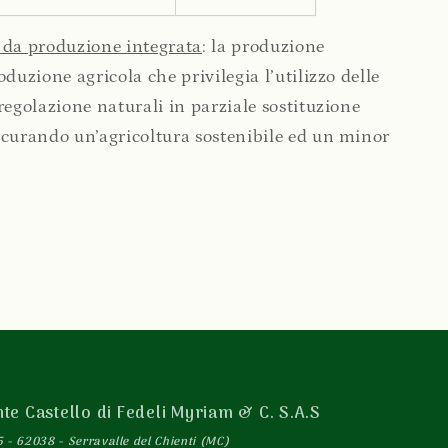
 da produzione integrata
: la produzione
duzione agricola che privilegia l’utilizzo delle
regolazione naturali in parziale sostituzione
icurando un’agricoltura sostenibile ed un minor
te Castello di Fedeli Myriam & C. S.A.S
 - 62038 - Serravalle del Chienti (MC)