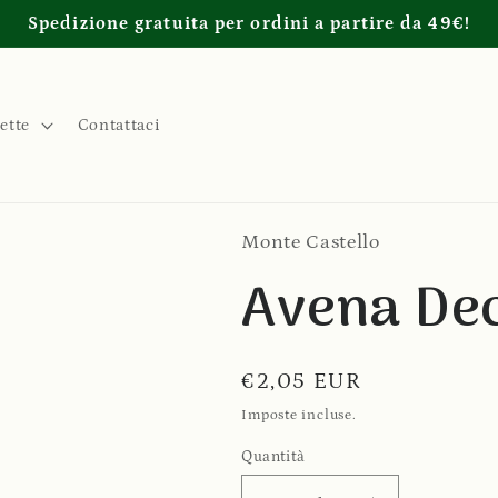
Spedizione gratuita per ordini a partire da 49€!
ette
Contattaci
Monte Castello
Avena De
Prezzo
€2,05 EUR
di
Imposte incluse.
listino
Quantità