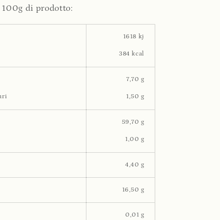
r 100g di prodotto:
1618 kj
384 kcal
7,70 g
uri
1,50 g
59,70 g
1,00 g
4,40 g
16,50 g
0,01 g