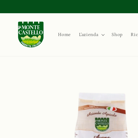
Vai
direttamente
ai contenuti
Home
L'azienda
Shop
Ric
Passa alle
informazioni
sul prodotto