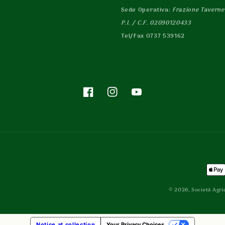
Sede Operativa:
Frazione Taverne 
P.I. / C.F. 02090120433
Tel/Fax 0737 539162
Facebook
Instagram
YouTube
Met
di
© 2026,
Società Agri
pag
Notice at collection
Your Privacy Choices