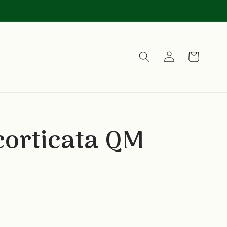
Carrello
Accedi
corticata QM