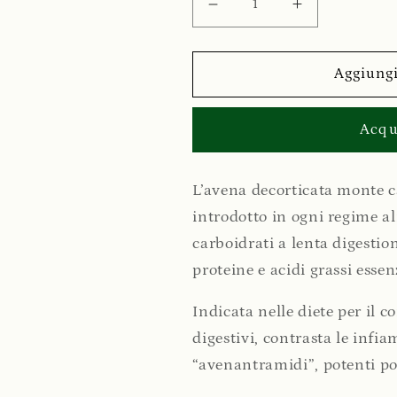
Diminuisci
Aumenta
quantità
quantità
per
per
Avena
Avena
Aggiungi
Decorticata
Decorticata
QM
QM
Acqu
L’avena decorticata monte c
introdotto in ogni regime a
carboidrati a lenta digestion
proteine e acidi grassi essenz
Indicata nelle diete per il co
digestivi, contrasta le infi
“avenantramidi”, potenti pol